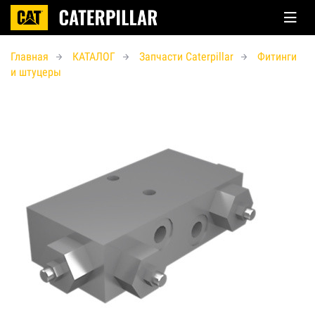
Главная
КАТАЛОГ
Запчасти Caterpillar
Фитинги
и штуцеры